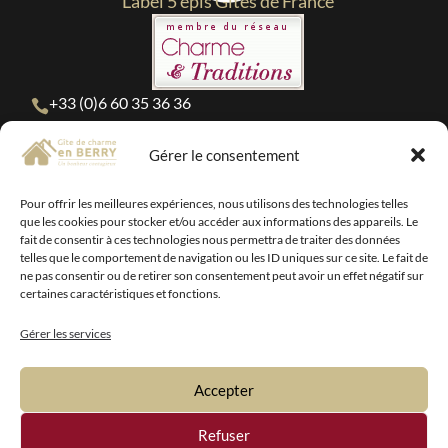
Label 5 épis Gîtes de France
+33 (0)6 60 35 36 36

contact@gitepiscine-36.fr

Gérer le consentement
MENTIONS LÉGALES
Pour offrir les meilleures expériences, nous utilisons des technologies telles
POLITIQUE DE CONFIDENTIALITÉ
que les cookies pour stocker et/ou accéder aux informations des appareils. Le
fait de consentir à ces technologies nous permettra de traiter des données
POLITIQUE DE COOKIES (UE)
telles que le comportement de navigation ou les ID uniques sur ce site. Le fait de
ne pas consentir ou de retirer son consentement peut avoir un effet négatif sur
CONDITIONS GÉNÉRALES D’UTILISATION
certaines caractéristiques et fonctions.
PLAN DU SITE
Gérer les services
DÉCLARATION D’ACCESSIBILITÉ (partiellement
conforme)
Accepter
Refuser