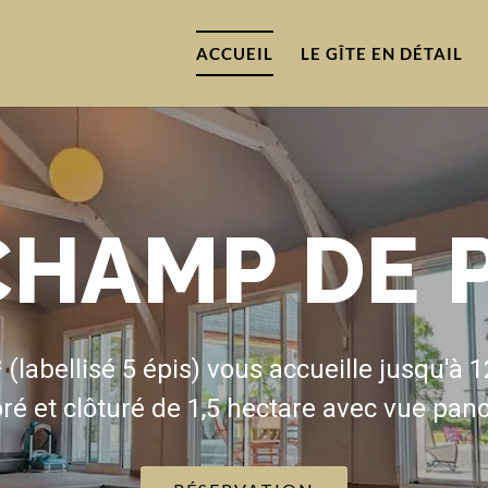
ACCUEIL
LE GÎTE EN DÉTAIL
CHAMP DE 
LE PETIT SALO
(labellisé 5 épis) vous accueille jusqu'à
ré et clôturé de 1,5 hectare avec vue pa