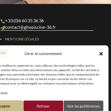
+33 (0)6 60 35 36 36

contact@gitepiscine-36.fr

MENTIONS LÉGALES
POLITIQUE DE CONFIDENTIALITÉ
Gérer le consentement
POLITIQUE DE COOKIES (UE)
CONDITIONS GÉNÉRALES D’UTILISATION
les meilleures expériences, nous utilisons des technologies telles que les
 stocker et/ou accéder aux informations des appareils. Le fait de consentir à
PLAN DU SITE
gies nous permettra de traiter des données telles que le comportement de
 les ID uniques sur ce site. Le fait de ne pas consentir ou de retirer son
DÉCLARATION D’ACCESSIBILITÉ (partiellement
 peut avoir un effet négatif sur certaines caractéristiques et fonctions.
conforme)
rvices
cepter
Refuser
Voir les préférences