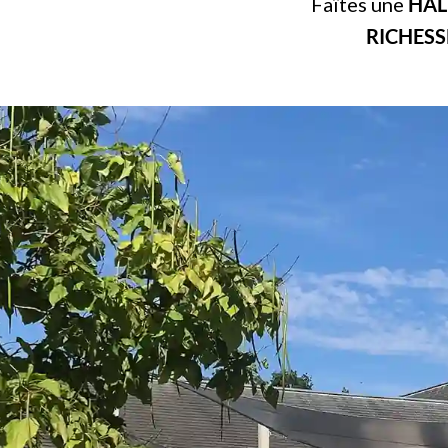
Faîtes une
HÂL
RICHESS