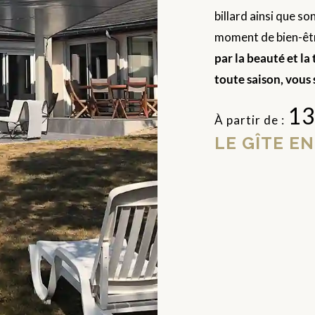
billard ainsi que so
moment de bien-êtr
par la beauté et la
toute saison, vous 
13
À partir de :
LE GÎTE EN