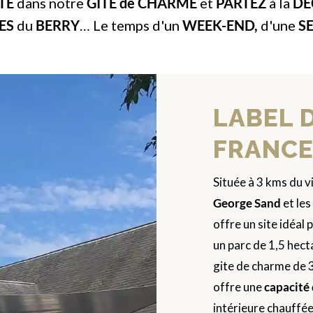
TE
dans notre
GÎTE de CHARME
et
PARTEZ
à la
DÉ
ES
du
BERRY
… Le temps d'un
WEEK-END,
d'une
S
LABEL D
FRANCE 
Située à 3 kms du vi
George Sand
et les
offre un site idéal
un parc de 1,5 hect
gite de charme de
offre une
capacité 
intérieure chauffée,