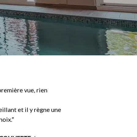
 première vue, rien
eillant et il y règne une
hoix.”