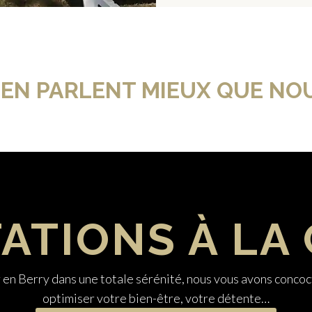
 EN PARLENT MIEUX QUE NOU
ATIONS À LA
r en Berry dans une totale sérénité, nous vous avons concoc
optimiser votre bien-être, votre détente…