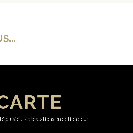
S...
 CARTE
té plusieurs prestations en option pour