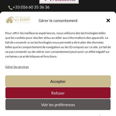
+33 (0)6 60 35 36 36

contact@gitepiscine-36.fr

Gérer le consentement
MENTIONS LÉGALES
Pour offrir les meilleures expériences, nous utilisons des technologies telles
POLITIQUE DE CONFIDENTIALITÉ
que les cookies pour stocker et/ou accéder aux informations des appareils. Le
fait de consentir à ces technologies nous permettra de traiter des données
POLITIQUE DE COOKIES (UE)
telles que le comportement de navigation ou les ID uniques sur ce site. Le fait de
ne pas consentir ou de retirer son consentement peut avoir un effet négatif sur
CONDITIONS GÉNÉRALES D’UTILISATION
certaines caractéristiques et fonctions.
PLAN DU SITE
Gérer les services
DÉCLARATION D’ACCESSIBILITÉ (partiellement
conforme)
Accepter
Refuser
Voir les préférences
© 2026 - Réalisation site internet :
Nexphasis
informatique